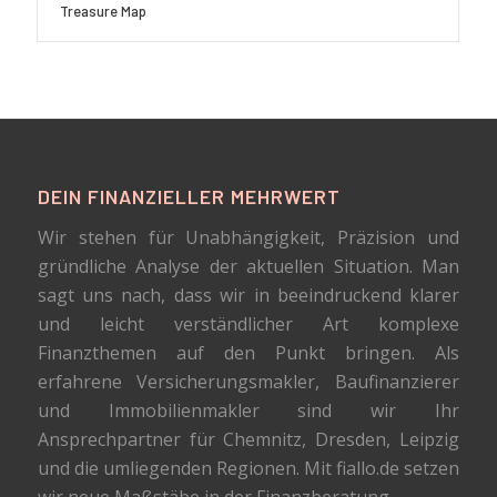
Treasure Map
DEIN FINANZIELLER MEHRWERT
Wir stehen für Unabhängigkeit, Präzision und
gründliche Analyse der aktuellen Situation. Man
sagt uns nach, dass wir in beeindruckend klarer
und leicht verständlicher Art komplexe
Finanzthemen auf den Punkt bringen. Als
erfahrene Versicherungsmakler, Baufinanzierer
und Immobilienmakler sind wir Ihr
Ansprechpartner für Chemnitz, Dresden, Leipzig
und die umliegenden Regionen. Mit fiallo.de setzen
wir neue Maßstäbe in der Finanzberatung.