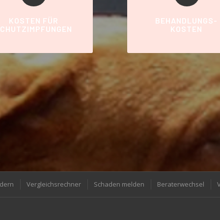
KOSTEN FÜR
BEHANDLUNGS-
CHUTZIMPFUNGEN
KOSTEN
rdern
Vergleichsrechner
Schaden melden
Beraterwechsel