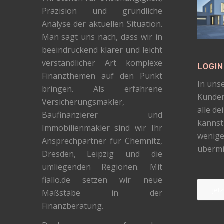
Präzision und gründliche
Analyse der aktuellen Situation.
Man sagt uns nach, dass wir in
beeindruckend klarer und leicht
verständlicher Art komplexe
LOGI
Finanzthemen auf den Punkt
In uns
bringen. Als erfahrene
Kunden
Versicherungsmakler,
alle de
Baufinanzierer und
kannst
Immobilienmakler sind wir Ihr
wenigen
Ansprechpartner für Chemnitz,
übermi
Dresden, Leipzig und die
umliegenden Regionen. Mit
fiallo.de setzen wir neue
jet
Maßstäbe in der
Finanzberatung.