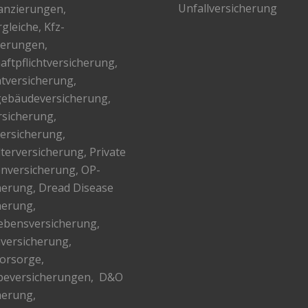
Unfallversicherung
anzierungen
,
gleiche, Kfz-
ierungen,
aftpflichtversicherung,
tversicherung,
ebäudeversicherung,
rsicherung,
versicherung,
lterversicherung, Private
nversicherung, OP-
herung, Dread Disease
herung,
lebensversicherung,
versicherung,
vorsorge,
beversicherungen, D&O
herung,