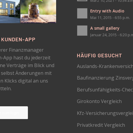
März 10, 2021 - 10:54 a.m
Entry with Audio
Mai 11, 2015 - 6:55 p.m.
A small gallery
Januar 24, 2015 - 6:20 p.
N KUNDEN-APP
erer Finanzmanager
HÄUFIG GESUCHT
-App hast du jederzeit
ine Verträge im Blick und
Auslands-Krankenversic
 selbst Änderungen mit
Baufinanzierung Zinsver
 Klicks digital an uns
tteln.
Berufsunfähigkeits-Che
Girokonto Vergleich
Kfz-Versicherungsvergle
zt zum login
Privatkredit Vergleich