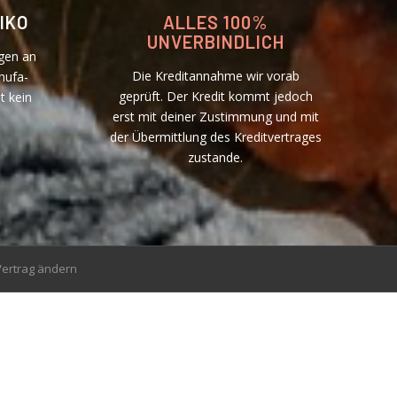
IKO
ALLES 100%
UNVERBINDLICH
gen an
Die Kreditannahme wir vorab
hufa-
geprüft. Der Kredit kommt jedoch
t kein
erst mit deiner Zustimmung und mit
der Übermittlung des Kreditvertrages
zustande.
Vertrag ändern