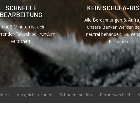
SCHNELLE
KEIN SCHUFA-RIS
BEARBEITUNG
Alle Berechnungen & Anfra
n nur 2 Minuten ist dein
unsere Banken werden sc
rrender Flauschiball rundum
neutral behandelt. Du gehs
versichert.
Risiko ein.
rdern
Vergleichsrechner
Schaden melden
Beraterwechsel