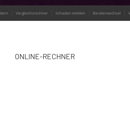
rdern
Vergleichsrechner
Schaden melden
Beraterwechsel
ONLINE-RECHNER