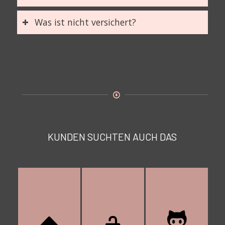
Was ist nicht versichert?
KUNDEN SUCHTEN AUCH DAS
Schütze dein
Schütze dein
Schütze dein
Hab und Gut
Hab und Gut
Hab und Gut
vor Feuer,
vor Feuer,
vor Feuer,