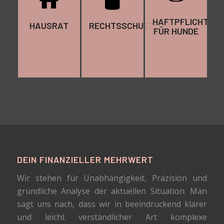
Leitungswasser,
Leitungswasser,
Leitungswasser,
Sturm & Hagel
Sturm & Hagel
Sturm & Hagel
HAFTPFLICHT
HAUSRAT
RECHTSSCHUTZ
sowie Einbruch.
sowie Einbruch.
sowie Einbruch.
FÜR HUNDE
HIER
HIER
HIER
BERECHNEN
BERECHNEN
BERECHNEN
DEIN FINANZIELLER MEHRWERT
Wir stehen für Unabhängigkeit, Präzision und
gründliche Analyse der aktuellen Situation. Man
sagt uns nach, dass wir in beeindruckend klarer
und leicht verständlicher Art komplexe