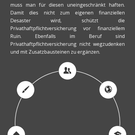
muss man für diesen uneingeschränkt haften.
Damit dies nicht zum eigenen finanziellen
Desaster wird, schützt die
Privathaftpflichtversicherung vor finanziellem
Ruin. Ebenfalls im Beruf sind
Privathaftpflichtversicherung nicht wegzudenken
und mit Zusatzbausteinen zu ergänzen.
Enter some description content for
Enter some description content for
Enter some description content for
title 2 here
title 3 here
title 1 here