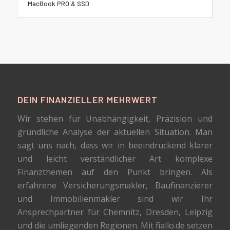
MacBook PRO & SSD
DEIN FINANZIELLER MEHRWERT
Wir stehen für Unabhängigkeit, Präzision und
gründliche Analyse der aktuellen Situation. Man
sagt uns nach, dass wir in beeindruckend klarer
und leicht verständlicher Art komplexe
Finanzthemen auf den Punkt bringen. Als
erfahrene Versicherungsmakler, Baufinanzierer
und Immobilienmakler sind wir Ihr
Ansprechpartner für Chemnitz, Dresden, Leipzig
und die umliegenden Regionen. Mit fiallo.de setzen