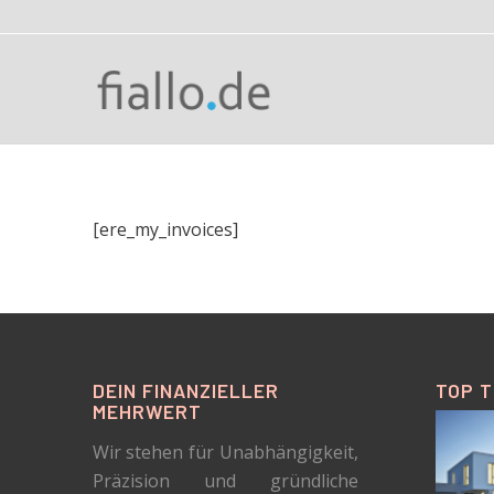
[ere_my_invoices]
DEIN FINANZIELLER
TOP 
MEHRWERT
Wir stehen für Unabhängigkeit,
Präzision und gründliche