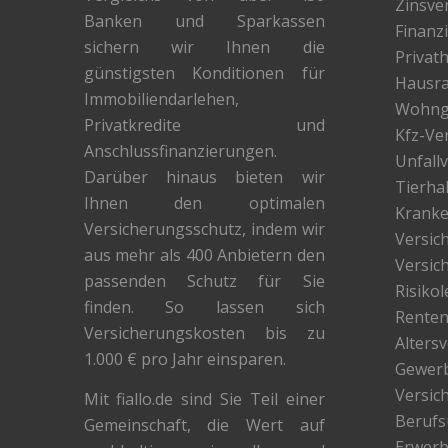
Zinsver
Banken und Sparkassen
Finanz
sichern wir Ihnen die
Privath
günstigsten Konditionen für
Hausra
Immobiliendarlehen,
Wohng
Privatkredite und
Kfz-Ve
Anschlussfinanzierungen.
Unfall
Darüber hinaus bieten wir
Tierha
Ihnen den optimalen
Kranke
Versicherungsschutz, indem wir
Versic
aus mehr als 400 Anbietern den
Versic
passenden Schutz für Sie
Risiko
finden. So lassen sich
Renten
Versicherungskosten bis zu
Alters
1.000 € pro Jahr einsparen.
Gewer
Versic
Mit fiallo.de sind Sie Teil einer
Berufs
Gemeinschaft, die Wert auf
Erwerb