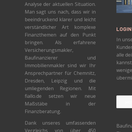
Analyse der aktuellen Situation.
Man sagt uns nach, dass wir in
beeindruckend klarer und leicht
verständlicher Art komplexe
LOGI
Finanzthemen auf den Punkt
In uns
bringen. Als erfahrene
Kunden
Versicherungsmakler,
alle de
Baufinanzierer und
kannst
Immobilienmakler sind wir Ihr
wenigen
Ansprechpartner für Chemnitz,
übermi
Dresden, Leipzig und die
umliegenden Regionen. Mit
fiallo.de setzen wir neue
jet
Maßstäbe in der
Finanzberatung.
Dank unseres umfassenden
Baufin
Vergleichs von über 450