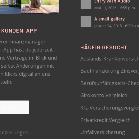
Entry with Audio
Mai 11, 2015 - 6:55 p.m.
A small gallery
Januar 24, 2015 - 6:20 p.
N KUNDEN-APP
erer Finanzmanager
HÄUFIG GESUCHT
-App hast du jederzeit
ine Verträge im Blick und
Auslands-Krankenversic
 selbst Änderungen mit
Baufinanzierung Zinsver
 Klicks digital an uns
tteln.
Berufsunfähigkeits-Che
Girokonto Vergleich
Kfz-Versicherungsvergle
zt zum login
Privatkredit Vergleich
Unfallversicherung
anzierungen
,